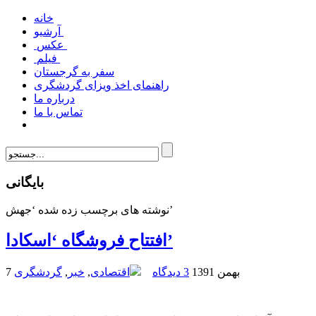
خانه
آرشیو
عکس
فیلم
سفر به گرجستان
راهنمای اخذ ویزای گردشگری
درباره ما
تماس با ما
بایگانی
نوشته های برچسب زده شده ‘جهش’
افتتاح فروشگاه ‘اسکادا’
7 بهمن 1391
3 دیدگاه
اقتصادی
,
خبر
,
گردشگری