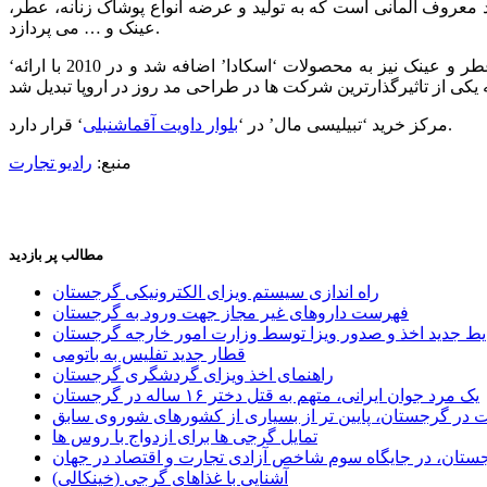
ند معروف آلمانی است که به تولید و عرضه انواع پوشاک زنانه، عطر،
عینک و … می پردازد.
‘اسکادا’ در سال 1976 در آلمان تاسیس شد و در 1978 اولین تولیدات لباس خود را به بازار عرضه کرد. در سال 1998 انواع کیف، کفش، عطر و عینک نیز به محصولات ‘اسکادا’ اضافه شد و در 2010 با ارائه
‘ قرار دارد.
مرکز خرید ‘تبیلیسی مال’ در ‘
بلوار داویت آقماشنبلی
منبع:
رادیو تجارت
مطالب پر بازدید
راه اندازی سیستم ویزای الکترونیکی گرجستان
فهرست داروهای غیر مجاز جهت ورود به گرجستان
یط جدید اخذ و صدور ویزا توسط وزارت امور خارجه گرجستان
قطار جدید تفلیس به باتومی
راهنمای اخذ ویزای گردشگری گرجستان
یک مرد جوان ایرانی، متهم به قتل دختر ۱۶ ساله در گرجستان
ر گرجستان، پایین تر از بسیاری از کشورهای شوروی سابق
تمایل گرجی ها برای ازدواج با روس ها
ستان، در جایگاه سوم شاخص آزادی تجارت و اقتصاد در جهان
آشنایی با غذاهای گرجی (خینکالی)