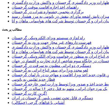
اظهارات وزیر دادگستری گرجستان و واکنش وزارت دادگستری
راهنمای اخذ اجازه اقامت موقت گرجستان
برگزاری پنجمین جشنواره شراب در گرجستان
یزان تابش اشعه ماورای بنفش در باتومی به مرز هشدار رسید
ان ایران و گرجستان توسط شرکت های هواپیمایی ماهان و آتا
مطالب پر بحث
راه اندازی سیستم ویزای الکترونیکی گرجستان
فهرست داروهای غیر مجاز جهت ورود به گرجستان
اظهارات وزیر دادگستری گرجستان و واکنش وزارت دادگستری
ان ایران و گرجستان توسط شرکت های هواپیمایی ماهان و آتا
ی اتباع ایران به منظور درخواست ویزای الکترونیکی گرجستان
ستان، در جایگاه سوم شاخص آزادی تجارت و اقتصاد در جهان
دستگیری دو ایرانی مظنون به سرقت در گرجستان
لغو مجدد ویزا برای سفر اتباع ایرانی به گرجستان
قانون جدید اخذ ویزا، اقامت و مهاجرت در پارلمان گرجستان
قطار جدید تفلیس به باتومی
یط جدید اخذ و صدور ویزا توسط وزارت امور خارجه گرجستان
یک مرد جوان ایرانی، متهم به قتل دختر ۱۶ ساله در گرجستان
گرین کارت گرجستان!
دستگیری قاتل تحت تعقیب پلیس گرجستان در ایران
آشنایی با غذاهای گرجی (خینکالی)