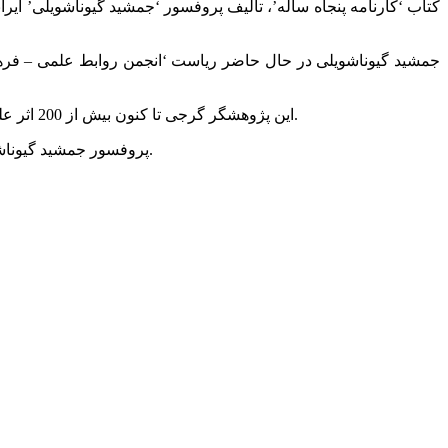
کتاب ‘کارنامه پنجاه ساله’، تالیف پروفسور ‘جمشید گیوناشویلی’ ا
این پژوهشگر گرجی تا کنون بیش از 200 اثر علمی به زبان های گرجی، فارسی، انگلیسی و روسی تالیف نموده و همچنین در سال 2010 موفق به دریافت جایزه کتاب سال ایران شده است.
پروفسور جمشید گیوناشویلی متولد سال 1931 میلادی، دارای مدرک دکتری و فوق دکتری در رشته ایرانشناسی از دانشگاه دولتی تفلیس (ایوانه جاواخیشویلی) است.