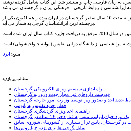
لیس، به زبان فارسی چاپ و منتشر شد. این کتاب شامل گزیده نوشته
جمشید گیوناشویلی در حال حاضر ریاست ‘انجمن روابط علمی – فرهنگی و همکاری گرجستان و ایران’ را بر عهده دارد. وی پیش از این نیز به مدت 10 سال سفیر گرجستان در ایران بوده و هم اکنون یکی از
برجسته ترین ایرانشناسان گرجی به شمار می آید.
منبع:
ایرنا
مطالب پر بازدید
راه اندازی سیستم ویزای الکترونیکی گرجستان
فهرست داروهای غیر مجاز جهت ورود به گرجستان
یط جدید اخذ و صدور ویزا توسط وزارت امور خارجه گرجستان
قطار جدید تفلیس به باتومی
راهنمای اخذ ویزای گردشگری گرجستان
یک مرد جوان ایرانی، متهم به قتل دختر ۱۶ ساله در گرجستان
ر گرجستان، پایین تر از بسیاری از کشورهای شوروی سابق
تمایل گرجی ها برای ازدواج با روس ها