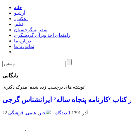
خانه
آرشیو
عکس
فیلم
سفر به گرجستان
راهنمای اخذ ویزای گردشگری
درباره ما
تماس با ما
بایگانی
نوشته های برچسب زده شده ‘مدرک دکتری’
ر کتاب ‘کارنامه پنجاه ساله’ ایرانشناس گرجی
22 آذر 1391
1 دیدگاه
خبر
,
علمی
,
فرهنگی