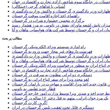
ستان، در جایگاه سوم شاخص آزادی تجارت و اقتصاد در جهان
آشنایی با غذاهای گرجی (خینکالی)
اظهارات وزیر دادگستری گرجستان و واکنش وزارت دادگستری
راهنمای اخذ اجازه اقامت موقت گرجستان
برگزاری پنجمین جشنواره شراب در گرجستان
یزان تابش اشعه ماورای بنفش در باتومی به مرز هشدار رسید
ان ایران و گرجستان توسط شرکت های هواپیمایی ماهان و آتا
مطالب پر بحث
راه اندازی سیستم ویزای الکترونیکی گرجستان
فهرست داروهای غیر مجاز جهت ورود به گرجستان
اظهارات وزیر دادگستری گرجستان و واکنش وزارت دادگستری
ان ایران و گرجستان توسط شرکت های هواپیمایی ماهان و آتا
ی اتباع ایران به منظور درخواست ویزای الکترونیکی گرجستان
ستان، در جایگاه سوم شاخص آزادی تجارت و اقتصاد در جهان
دستگیری دو ایرانی مظنون به سرقت در گرجستان
لغو مجدد ویزا برای سفر اتباع ایرانی به گرجستان
قانون جدید اخذ ویزا، اقامت و مهاجرت در پارلمان گرجستان
قطار جدید تفلیس به باتومی
یط جدید اخذ و صدور ویزا توسط وزارت امور خارجه گرجستان
یک مرد جوان ایرانی، متهم به قتل دختر ۱۶ ساله در گرجستان
گرین کارت گرجستان!
دستگیری قاتل تحت تعقیب پلیس گرجستان در ایران