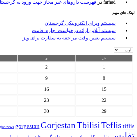
farhad
در
فهرست داروهای غیر مجاز جهت ورود به گرجستا
لینک های مهم
سیستم ویزای الکترونیکی گرجستان
سیستم آنلاین ارائه درخواست اجازه اقامت
سیستم تعیین وقت مراجعه به سفارت برای ویزا
ش
ی
2
1
9
8
16
15
23
22
30
29
Gorjestan
Tbilisi
Teflis
gorgestan
tiflis
gian news
تفلیس
تفلیس.کام
خبرهای گرجستان