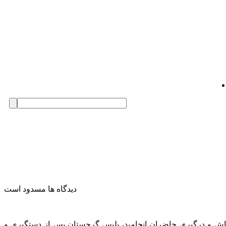
دیدگاه ها مسدود است
تشاش و درگیری حاضران انجامید، پلیس گرجستان پس از دستگیری و