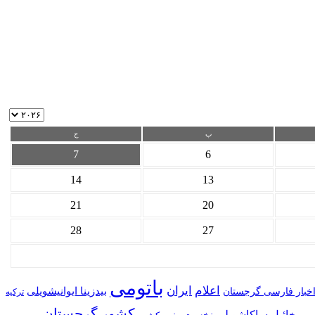
پ
ج
7
6
14
13
21
20
28
27
باتومی
اعلام
ایران
بیدزینا ایوانیشویلی
خبار فارسی گرجستان
ترکیه
کشور گرجستان
میخائیل ساکاشویلی
نخست وزیر