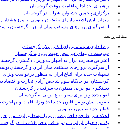
راهنمای اخذ اجازه اقامت موقت گرجستان
برگزاری پنجمین جشنواره شراب در گرجستان
میزان تابش اشعه ماورای بنفش در باتومی به مرز هشدار ر
از سرگیری پروازهای مستقیم میان ایران و گرجستان توسط 
مطالب پر بحث
راه اندازی سیستم ویزای الکترونیکی گرجستان
فهرست داروهای غیر مجاز جهت ورود به گرجستان
اعتراض سفارت ایران به اظهارات وزیر دادگستری گرجستا
از سرگیری پروازهای مستقیم میان ایران و گرجستان توسط 
تسهیلات جدید برای اتباع ایران به منظور درخواست ویزای 
گرجستان، در جایگاه سوم شاخص آزادی تجارت و اقتصاد در
دستگیری دو ایرانی مظنون به سرقت در گرجستان
لغو مجدد ویزا برای سفر اتباع ایرانی به گرجستان
تصویب پیش نویس قانون جدید اخذ ویزا، اقامت و مهاجرت د
قطار جدید تفلیس به باتومی
اعلام شرایط جدید اخذ و صدور ویزا توسط وزارت امور خا
یک مرد جوان ایرانی، متهم به قتل دختر ۱۶ ساله در گرجستان