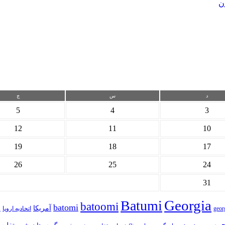
ن
د
س
چ
5
4
3
12
11
10
19
18
17
26
25
24
31
Georgia
Batumi
batoomi
batomi
آمریکا
ا
geor
اتحادیه اروپا
روسیه