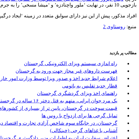
بازجویی 10 نفر، در نهایت ‘ملور واچنادزه’ و ‘میشا مسخی’ را به جرم ‘اعمال خشونت و چاقوکشی’ بازداشت کرد.
افراد مذکور، پیش از این نیز دارای سوابق متعدد در زمینه ‘ایجاد درگی
منبع:
روستاوی 2
مطالب پر بازدید
راه اندازی سیستم ویزای الکترونیکی گرجستان
فهرست داروهای غیر مجاز جهت ورود به گرجستان
اعلام شرایط جدید اخذ و صدور ویزا توسط وزارت امور خا
قطار جدید تفلیس به باتومی
راهنمای اخذ ویزای گردشگری گرجستان
یک مرد جوان ایرانی، متهم به قتل دختر ۱۶ ساله در گرجستان
قیمت سوخت در گرجستان، پایین تر از بسیاری از کشورها
تمایل گرجی ها برای ازدواج با روس ها
گرجستان، در جایگاه سوم شاخص آزادی تجارت و اقتصاد در
آشنایی با غذاهای گرجی (خینکالی)
اعتراض سفارت ایران به اظهارات وزیر دادگستری گرجستا