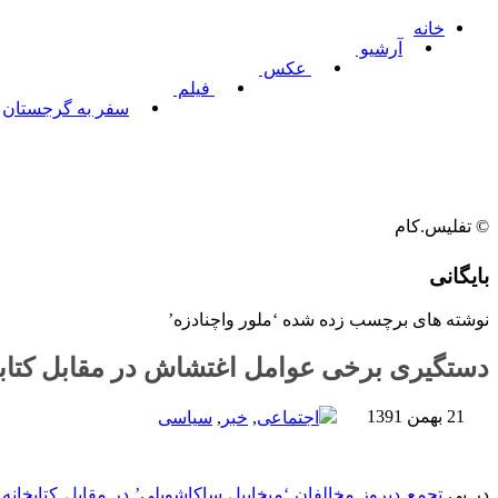
خانه
آرشیو
عکس
فیلم
سفر به گرجستان
© تفلیس.کام
بایگانی
نوشته های برچسب زده شده ‘ملور واچنادزه’
دستگیری برخی عوامل اغتشاش در مقابل کتاب
21 بهمن 1391
اجتماعی
,
خبر
,
سیاسی
در پی
تجمع دیروز مخالفان ‘میخاییل ساکاشویلی’ در مقابل کتابخانه