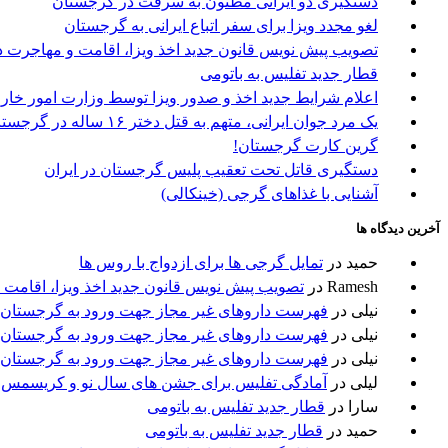
دستگیری دو ایرانی مظنون به سرقت در گرجستان
لغو مجدد ویزا برای سفر اتباع ایرانی به گرجستان
تصویب پیش نویس قانون جدید اخذ ویزا، اقامت و مهاجرت د
قطار جدید تفلیس به باتومی
اعلام شرایط جدید اخذ و صدور ویزا توسط وزارت امور خا
یک مرد جوان ایرانی، متهم به قتل دختر ۱۶ ساله در گرجستان
گرین کارت گرجستان!
دستگیری قاتل تحت تعقیب پلیس گرجستان در ایران
آشنایی با غذاهای گرجی (خینکالی)
آخرین دیدگاه ها
حمید
در
تمایل گرجی ها برای ازدواج با روس ها
Ramesh
در
تصویب پیش نویس قانون جدید اخذ ویزا، اقامت 
نیلی
در
فهرست داروهای غیر مجاز جهت ورود به گرجستان
نیلی
در
فهرست داروهای غیر مجاز جهت ورود به گرجستان
نیلی
در
فهرست داروهای غیر مجاز جهت ورود به گرجستان
لیلی
در
آمادگی تفلیس برای جشن های سال نو و کریسمس
سارا
در
قطار جدید تفلیس به باتومی
حمید
در
قطار جدید تفلیس به باتومی