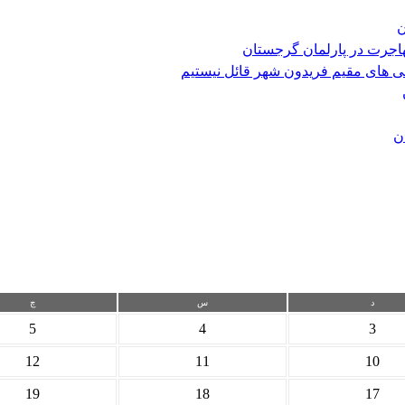
ن
هاجرت در پارلمان گرجستان
ی های مقیم فریدون شهر قائل نیستیم
ن
د
س
چ
5
4
3
12
11
10
19
18
17