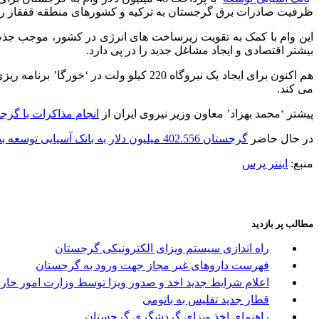
ظرفیت صادرات برق گرجستان به ترکیه و کشورهای منطقه قفقاز را 
این وام با کمک به تقویت زیرساخت های انرژی در کشور، موجب جذب
بیشتر اقتصادی و ایجاد مشاغل جدید را در پی دارد.
می کند.
پیشتر ‘محمد بهزاد’ معاون وزیر نیروی ایران از
انجام مذاکرات با گرجس
در حال حاضر
گرجستان 402.556 میلیون دلار به بانک آسیایی توسعه بدهکار است
منبع:
اینتر پرس
مطالب پر بازدید
راه اندازی سیستم ویزای الکترونیکی گرجستان
فهرست داروهای غیر مجاز جهت ورود به گرجستان
اعلام شرایط جدید اخذ و صدور ویزا توسط وزارت امور خا
قطار جدید تفلیس به باتومی
راهنمای اخذ ویزای گردشگری گرجستان