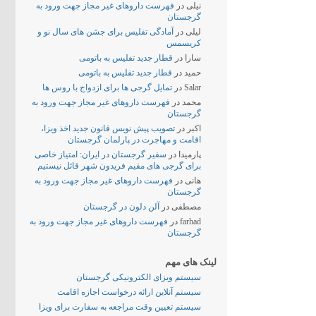
نیلی
در
فهرست داروهای غیر مجاز جهت ورود به
گرجستان
لیلی
در
آمادگی تفلیس برای جشن های سال نو و
کریسمس
سارا
در
قطار جدید تفلیس به باتومی
حمید
در
قطار جدید تفلیس به باتومی
Salar
در
تمایل گرجی ها برای ازدواج با روس ها
محمد
در
فهرست داروهای غیر مجاز جهت ورود به
گرجستان
اکبر
در
تصویب پیش نویس قانون جدید اخذ ویزا،
اقامت و مهاجرت در پارلمان گرجستان
پارمیدا
در
سفیر گرجستان در ایران: امتیاز خاصی
برای گرجی های مقیم فریدون شهر قائل نیستیم
هانی
در
فهرست داروهای غیر مجاز جهت ورود به
گرجستان
مصطفی
در
آلن دلون در گرجستان
farhad
در
فهرست داروهای غیر مجاز جهت ورود به
گرجستان
لینک های مهم
سیستم ویزای الکترونیکی گرجستان
سیستم آنلاین ارائه درخواست اجازه اقامت
سیستم تعیین وقت مراجعه به سفارت برای ویزا