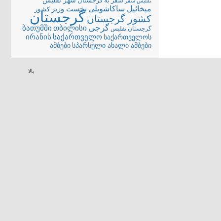
شهر تفلیس
سفر به گرجستان
تفلیس
سفر
میخائیل ساکاشویلی
نخست وزیر
کشور
گرجستان
کشور گرجستان
گرجی
თბილისი
ბათუმში
گرجستان تفلیس
ირანის
საქართველო
საქართველოს
სპარსული ახალი ამბები
ამბები
بالا