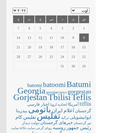
ش
ی
د
س
چ
پ
ج
7
6
5
4
3
2
1
14
13
12
11
10
9
8
21
20
19
18
17
16
15
28
27
26
25
24
23
22
31
30
29
Batumi
batoomi
batomi
Georgia
gorgestan
georgian news
Gorjestan
Tbilisi
Teflis
tiflis
آمریکا
اخبار فارسی
اتحادیه اروپا
باتومی
اعلام
ایران
بیدزینا
گرجستان
تفلیس
تفلیس.کام
ایوانیشویلی
ترکیه
خبرهای گرجستان
دولت
دیدار
تور گرجستان
رئیس جمهور
روسیه
سایت teflis
سایت
رویای گرجی