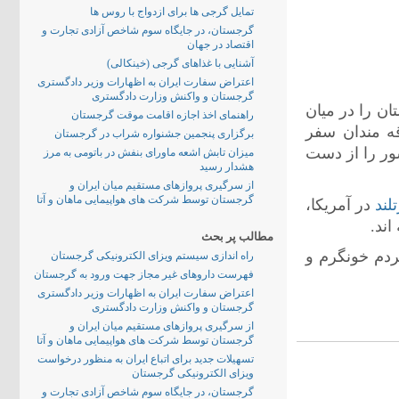
تمایل گرجی ها برای ازدواج با روس ها
گرجستان، در جایگاه سوم شاخص آزادی تجارت و
اقتصاد در جهان
آشنایی با غذاهای گرجی (خینکالی)
اعتراض سفارت ایران به اظهارات وزیر دادگستری
گرجستان و واکنش وزارت دادگستری
ن را در میان
راهنمای اخذ اجازه اقامت موقت گرجستان
ر داده و به علاقه مندان سفر
برگزاری پنجمین جشنواره شراب در گرجستان
ور را از دست
میزان تابش اشعه ماورای بنفش در باتومی به مرز
هشدار رسید
از سرگیری پروازهای مستقیم میان ایران و
گرجستان توسط شرکت های هواپیمایی ماهان و آتا
لند
در آمریکا،
ند.
مطالب پر بحث
ردم خونگرم و
راه اندازی سیستم ویزای الکترونیکی گرجستان
فهرست داروهای غیر مجاز جهت ورود به گرجستان
اعتراض سفارت ایران به اظهارات وزیر دادگستری
گرجستان و واکنش وزارت دادگستری
از سرگیری پروازهای مستقیم میان ایران و
گرجستان توسط شرکت های هواپیمایی ماهان و آتا
تسهیلات جدید برای اتباع ایران به منظور درخواست
ویزای الکترونیکی گرجستان
گرجستان، در جایگاه سوم شاخص آزادی تجارت و