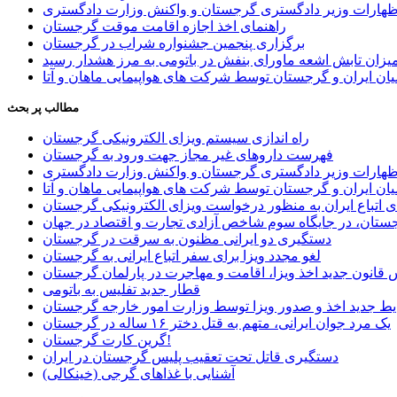
اظهارات وزیر دادگستری گرجستان و واکنش وزارت دادگستری
راهنمای اخذ اجازه اقامت موقت گرجستان
برگزاری پنجمین جشنواره شراب در گرجستان
یزان تابش اشعه ماورای بنفش در باتومی به مرز هشدار رسید
ان ایران و گرجستان توسط شرکت های هواپیمایی ماهان و آتا
مطالب پر بحث
راه اندازی سیستم ویزای الکترونیکی گرجستان
فهرست داروهای غیر مجاز جهت ورود به گرجستان
اظهارات وزیر دادگستری گرجستان و واکنش وزارت دادگستری
ان ایران و گرجستان توسط شرکت های هواپیمایی ماهان و آتا
ی اتباع ایران به منظور درخواست ویزای الکترونیکی گرجستان
ستان، در جایگاه سوم شاخص آزادی تجارت و اقتصاد در جهان
دستگیری دو ایرانی مظنون به سرقت در گرجستان
لغو مجدد ویزا برای سفر اتباع ایرانی به گرجستان
قانون جدید اخذ ویزا، اقامت و مهاجرت در پارلمان گرجستان
قطار جدید تفلیس به باتومی
یط جدید اخذ و صدور ویزا توسط وزارت امور خارجه گرجستان
یک مرد جوان ایرانی، متهم به قتل دختر ۱۶ ساله در گرجستان
گرین کارت گرجستان!
دستگیری قاتل تحت تعقیب پلیس گرجستان در ایران
آشنایی با غذاهای گرجی (خینکالی)