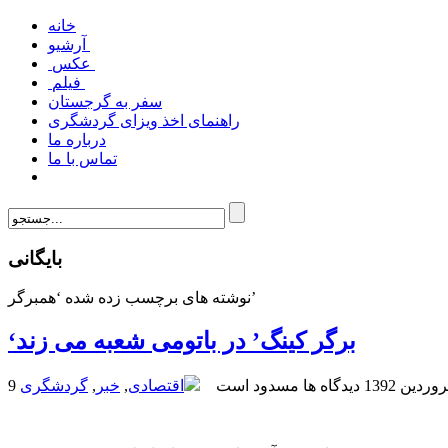
خانه
آرشیو
عکس
فیلم
سفر به گرجستان
راهنمای اخذ ویزای گردشگری
درباره ما
تماس با ما
بایگانی
نوشته های برچسب زده شده ‘همبرگر’
‘برگر کینگ’ در باتومی شعبه می زند
فروردین 1392
دیدگاه ها مسدود است
اقتصادی
,
خبر
,
گردشگری