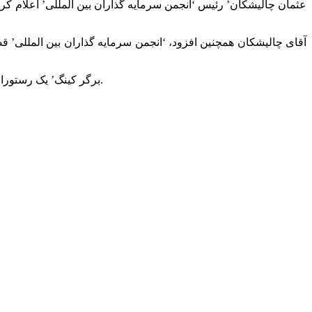
آقای چالیشکان همچنین افزود، ‘انجمن سرمایه گذاران بین المللی’ ق
‘برگر کینگ’ یک رستوران زنجیره ای آمریکایی است و دومین برند بین المللی ارائه انواع همبرگر و فست فود با بیش از 11 میلیون مشتری در روز محسوب می شود.