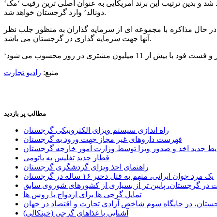
‘عثمان چالیشکان’ رئیس ‘انجمن سرمایه گذاران بین المللی’ اعلام کرد، عملیات ساخت شعبه ‘برگر کینگ’ در باتومی از ماه آوریل آغاز خواهد شد و بدین ترتیب این برند آمریکایی به عنوان اصلی ترین رقیب ‘مک
دونالد’ وارد گرجستان خواهد شد.
 در حال مذاکره با مجموعه ای از سرمایه گذاران به منظور جلب نظر
آنها جهت سرمایه گذاری در گرجستان می باشد.
منبع:
رادیو تجارت
مطالب پر بازدید
راه اندازی سیستم ویزای الکترونیکی گرجستان
فهرست داروهای غیر مجاز جهت ورود به گرجستان
یط جدید اخذ و صدور ویزا توسط وزارت امور خارجه گرجستان
قطار جدید تفلیس به باتومی
راهنمای اخذ ویزای گردشگری گرجستان
یک مرد جوان ایرانی، متهم به قتل دختر ۱۶ ساله در گرجستان
ر گرجستان، پایین تر از بسیاری از کشورهای شوروی سابق
تمایل گرجی ها برای ازدواج با روس ها
ستان، در جایگاه سوم شاخص آزادی تجارت و اقتصاد در جهان
آشنایی با غذاهای گرجی (خینکالی)