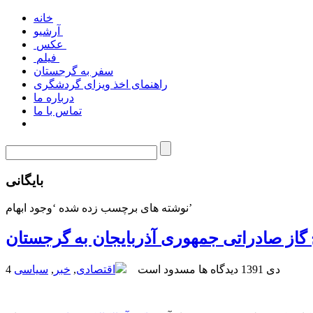
خانه
آرشیو
عکس
فیلم
سفر به گرجستان
راهنمای اخذ ویزای گردشگری
درباره ما
تماس با ما
بایگانی
نوشته های برچسب زده شده ‘وجود ابهام’
گاز صادراتی جمهوری آذربایجان به گرجستان
4 دی 1391
دیدگاه ها مسدود است
اقتصادی
,
خبر
,
سیاسی