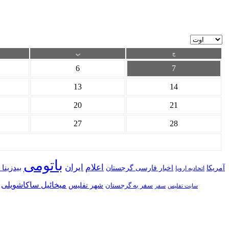
ج
پ
6
7
13
14
20
21
27
28
باتومی
اعلام
ایران
بیدزینا
آمریکا
اخبار فارسی گرجستان
اتحادیه اروپا
میخائیل ساکاشویلی
شهر تفلیس
سفر به گرجستان
سایت تفلیس
سفر