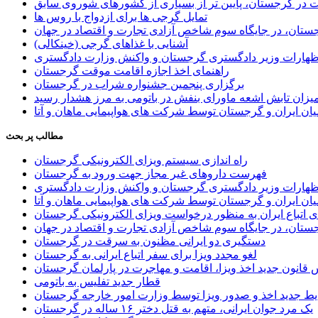
ر گرجستان، پایین تر از بسیاری از کشورهای شوروی سابق
تمایل گرجی ها برای ازدواج با روس ها
ستان، در جایگاه سوم شاخص آزادی تجارت و اقتصاد در جهان
آشنایی با غذاهای گرجی (خینکالی)
اظهارات وزیر دادگستری گرجستان و واکنش وزارت دادگستری
راهنمای اخذ اجازه اقامت موقت گرجستان
برگزاری پنجمین جشنواره شراب در گرجستان
یزان تابش اشعه ماورای بنفش در باتومی به مرز هشدار رسید
ان ایران و گرجستان توسط شرکت های هواپیمایی ماهان و آتا
مطالب پر بحث
راه اندازی سیستم ویزای الکترونیکی گرجستان
فهرست داروهای غیر مجاز جهت ورود به گرجستان
اظهارات وزیر دادگستری گرجستان و واکنش وزارت دادگستری
ان ایران و گرجستان توسط شرکت های هواپیمایی ماهان و آتا
ی اتباع ایران به منظور درخواست ویزای الکترونیکی گرجستان
ستان، در جایگاه سوم شاخص آزادی تجارت و اقتصاد در جهان
دستگیری دو ایرانی مظنون به سرقت در گرجستان
لغو مجدد ویزا برای سفر اتباع ایرانی به گرجستان
قانون جدید اخذ ویزا، اقامت و مهاجرت در پارلمان گرجستان
قطار جدید تفلیس به باتومی
یط جدید اخذ و صدور ویزا توسط وزارت امور خارجه گرجستان
یک مرد جوان ایرانی، متهم به قتل دختر ۱۶ ساله در گرجستان