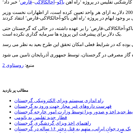
 کارشکنی تفلیس در پروژه ‘راه آهن
باکو
–
آخالکالاکی
–
قارص
‘
مقامات جمهوری آذربایجان با تاکید بر اینکه باکو همواره به دلیل موقعیت استراتژیک گرجستان به تفلیس امتیاز داده و نرخ گاز صادراتی را 200 دلار به ازای هر واحد تعیین کرده است، از اظهارات نخست وزیر
ی مانند ‘راه آهن باکو-آخالکالاکی-قارص’ را بر عهده داشته، در حالی که گرجستان حتی
یک دلار برای پیشرفت این پروژه ها سرمایه گذاری نکرده است.
منبع:
روستاوی 2
مطالب پر بازدید
راه اندازی سیستم ویزای الکترونیکی گرجستان
فهرست داروهای غیر مجاز جهت ورود به گرجستان
یط جدید اخذ و صدور ویزا توسط وزارت امور خارجه گرجستان
قطار جدید تفلیس به باتومی
راهنمای اخذ ویزای گردشگری گرجستان
یک مرد جوان ایرانی، متهم به قتل دختر ۱۶ ساله در گرجستان