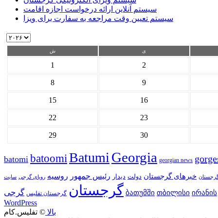
سیستم آنلاین ارائه درخواست اجازه اقامت
سیستم تعیین وقت مراجعه به سفارت برای ویزا
ی
ش
1
2
8
9
15
16
22
23
29
30
Georgia
Batumi
batoomi
gorge
batomi
georgian news
خبرهای گرجستان
رئیس جمهور
روسیه
دولت
دیدار
گرجستان
رویای گرجی
گرجستان
گرجی
თბილისი
ბათუმში
ირანის
گرجستان تفلیس
WordPress
بالا
© تفلیس.کام