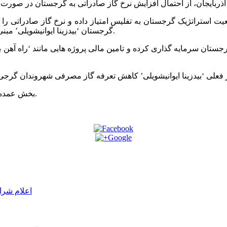
آذربایجان، از احتمال افزایش نرخ گاز صادراتی به گرجستان در صورت
گرجستان ‘بیدزینا ایوانیشویلی’ مبنی بر وجود ابهام در پروژه ‘راه آهن باکو-آخالکالاکی-قارص’ انتقاد کردند.
بیش از 3 میلیارد دلار در اقتصاد گرجستان سرمایه گذاری کرده و تامین مالی پروژه های
بخش عمده گاز مصرفی در گرجستان، توسط جمهوری آذربایجان تامین می شود.
اعلام شرا