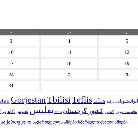
چ
س
د
3
4
5
10
11
12
17
18
19
24
25
26
31
Gorjestan
Tbilisi
Teflis
stan
tiflis
 ایوانیشویلی
ترکیه
تفلیس
کشور گرجستان
تفلیس.کام
نخست وزیر
کشور
سایت teflis
تور 
საქართველო
სპარსული ახალი ამბები
საქართველოს ამბები