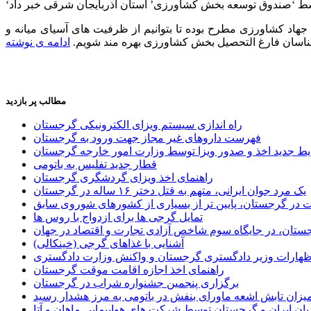
هاد کشاورزی مطرح بوده تا بتوانیم از ظرفیت های آسیای میانه و
شناسان فارغ التحصیل بخش کشاورزی بهره مند شویم.
ادامه ی نوشته
مطالب پر بازدید
راه اندازی سیستم ویزای الکترونیکی گرجستان
فهرست داروهای غیر مجاز جهت ورود به گرجستان
یط جدید اخذ و صدور ویزا توسط وزارت امور خارجه گرجستان
قطار جدید تفلیس به باتومی
راهنمای اخذ ویزای گردشگری گرجستان
یک مرد جوان ایرانی، متهم به قتل دختر ۱۶ ساله در گرجستان
ر گرجستان، پایین تر از بسیاری از کشورهای شوروی سابق
تمایل گرجی ها برای ازدواج با روس ها
ستان، در جایگاه سوم شاخص آزادی تجارت و اقتصاد در جهان
آشنایی با غذاهای گرجی (خینکالی)
اظهارات وزیر دادگستری گرجستان و واکنش وزارت دادگستری
راهنمای اخذ اجازه اقامت موقت گرجستان
برگزاری پنجمین جشنواره شراب در گرجستان
یزان تابش اشعه ماورای بنفش در باتومی به مرز هشدار رسید
ان ایران و گرجستان توسط شرکت های هواپیمایی ماهان و آتا