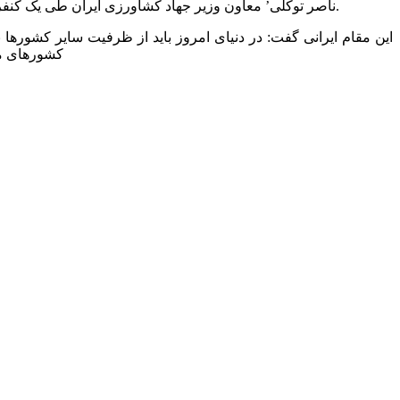
‘ناصر توکلی’ معاون وزیر جهاد کشاورزی ایران طی یک کنفرانس مطبوعاتی از خرید 2000 هکتار زمین کشاورزی در گرجستان توسط ‘صندوق توسعه بخش کشاورزی’ استان آذربایجان شرقی خبر داد.
این مقام ایرانی گفت: در دنیای امروز باید از ظرفیت سایر کشوره
کشورهای مس