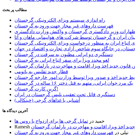
مطالب پر بحث
راه اندازی سیستم ویزای الکترونیکی گرجستان
فهرست داروهای غیر مجاز جهت ورود به گرجستان
اظهارات وزیر دادگستری گرجستان و واکنش وزارت دادگستری
ان ایران و گرجستان توسط شرکت های هواپیمایی ماهان و آتا
ی اتباع ایران به منظور درخواست ویزای الکترونیکی گرجستان
ستان، در جایگاه سوم شاخص آزادی تجارت و اقتصاد در جهان
دستگیری دو ایرانی مظنون به سرقت در گرجستان
لغو مجدد ویزا برای سفر اتباع ایرانی به گرجستان
قانون جدید اخذ ویزا، اقامت و مهاجرت در پارلمان گرجستان
قطار جدید تفلیس به باتومی
یط جدید اخذ و صدور ویزا توسط وزارت امور خارجه گرجستان
یک مرد جوان ایرانی، متهم به قتل دختر ۱۶ ساله در گرجستان
گرین کارت گرجستان!
دستگیری قاتل تحت تعقیب پلیس گرجستان در ایران
آشنایی با غذاهای گرجی (خینکالی)
آخرین دیدگاه ها
حمید
در
تمایل گرجی ها برای ازدواج با روس ها
ید اخذ ویزا، اقامت و مهاجرت در پارلمان گرجستان
Ramesh
نیلی
در
فهرست داروهای غیر مجاز جهت ورود به گرجستان