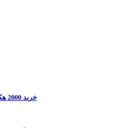
خرید 2000 هکتار زمین کشاورزی در گرجستان توسط ایران