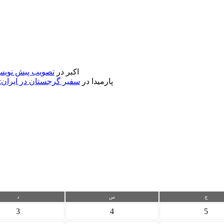
اکبر
در
تصویب پیش نویس 
پارمیدا
در
سفیر گرجستان در ایران:
چ
س
د
3
4
5