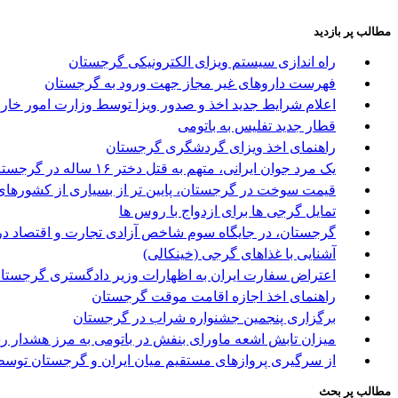
مطالب پر بازدید
راه اندازی سیستم ویزای الکترونیکی گرجستان
فهرست داروهای غیر مجاز جهت ورود به گرجستان
اعلام شرایط جدید اخذ و صدور ویزا توسط وزارت امور خا
قطار جدید تفلیس به باتومی
راهنمای اخذ ویزای گردشگری گرجستان
یک مرد جوان ایرانی، متهم به قتل دختر ۱۶ ساله در گرجستان
قیمت سوخت در گرجستان، پایین تر از بسیاری از کشورها
تمایل گرجی ها برای ازدواج با روس ها
گرجستان، در جایگاه سوم شاخص آزادی تجارت و اقتصاد در
آشنایی با غذاهای گرجی (خینکالی)
اعتراض سفارت ایران به اظهارات وزیر دادگستری گرجستا
راهنمای اخذ اجازه اقامت موقت گرجستان
برگزاری پنجمین جشنواره شراب در گرجستان
میزان تابش اشعه ماورای بنفش در باتومی به مرز هشدار ر
از سرگیری پروازهای مستقیم میان ایران و گرجستان توسط 
مطالب پر بحث