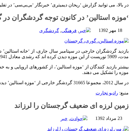
در بالا، می توانید گزارش ‘ریحان دیمیتری’ خبرنگار ‘بی‌بی‌سی’ در تفلیس
‘موزه استالین’ در کانون توجه گردشگران در 
18 مهر 1392
خبر
,
فرهنگی
,
گردشگری
مدت، 5909 توریست از این موزه دیدن کرده اند که رشدی معادل 1941 نفر را نشان می دهد.
بیشتر بازدید کنندگان از ‘موزه استالین’، از کشورهای اروپایی و به
موزه را تشکیل می دهند.
در سال 2012، مجموعا 31665 گردشگر خارجی از ‘موزه استالین’ دیدن کرده اند.
منبع:
رادیو تجارت
زمین لرزه ای ضعیف گرجستان را لرزاند
23 مرداد 1392
حوادث
,
خبر