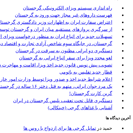
راه اندازی سیستم ویزای الکترونیکی گرجستان
فهرست داروهای غیر مجاز جهت ورود به گرجستان
اعتراض سفارت ایران به اظهارات وزیر دادگستری گرجستا
از سرگیری پروازهای مستقیم میان ایران و گرجستان توسط 
تسهیلات جدید برای اتباع ایران به منظور درخواست ویزای 
گرجستان، در جایگاه سوم شاخص آزادی تجارت و اقتصاد در
دستگیری دو ایرانی مظنون به سرقت در گرجستان
لغو مجدد ویزا برای سفر اتباع ایرانی به گرجستان
تصویب پیش نویس قانون جدید اخذ ویزا، اقامت و مهاجرت د
قطار جدید تفلیس به باتومی
اعلام شرایط جدید اخذ و صدور ویزا توسط وزارت امور خا
یک مرد جوان ایرانی، متهم به قتل دختر ۱۶ ساله در گرجستان
گرین کارت گرجستان!
دستگیری قاتل تحت تعقیب پلیس گرجستان در ایران
آشنایی با غذاهای گرجی (خینکالی)
آخرین دیدگاه ها
حمید
در
تمایل گرجی ها برای ازدواج با روس ها