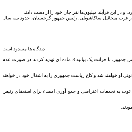
 در این فرآیند میلیون‌ها نفر جان خود را از دست دادند.
ار غرب میخائیل ساکاشویلی، رئیس جمهور گرجستان، حدود سه سال
دیدگاه ها مسدود است
گروهی از مخالفان رئیس جمهور با تجمع در مقابل کاخ ریاست جمهوری در تفلیس خواستار استعفای وی شدند. معترضان به عملکرد رئیس جمهور، با قرائت یک بیانیه 8 ماده ای تهدید کردند در صورت عدم
هوری (20 ژانویه) استعفا ندهد، مانع از انجام وظایف قانونی او خواهند شد و کاخ ریاست جمهوری را به اشغال خود در خواهند
دعوت به تجمعات اعتراضی و جمع آوری امضاء برای استعفای رئیس