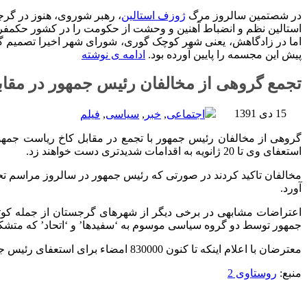
در شصتمین سالروز مرگ
ژوزف استالین
، رهبر شوروی، هنوز در گرج
استالین نظم و انضباط آهنین و وحشت از حکومت را در کشور حکمفرما کر
اما در زادگاهش، یعنی شهر کوچک گوری، شورای شهر اخیرا تصمیم 
پیش این مجسمه را پایین آورده بود.
ادامه ی نوشته
تجمع گروهی از مخالفان رئیس جمهور در مقا
15 دی 1391
اجتماعی
,
خبر
,
سیاسی
,
فیلم
استعفای وی تا 20 ژانویه به اقدامات شدیدتری دست خواهند زد.
آورد.
اعتراضات مشابهی در برخی دیگر از شهرهای گرجستان از جمله کوت
جمهور توسط دو گروه سیاسی موسوم به ‘سفیدها’ و ‘اتحاد’ که متشکل از 50 سازمان غیر دولتی است، انجام 
معترضان با اعلام اینکه تا کنون 830000 امضاء برای استعفای رئیس جمهور جمع آوری کرده اند، بر ادامه جمع آوری امضاء های بیشتر تاکید نمودند.
منبع:
روستاوی 2