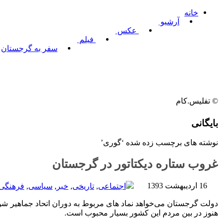
خانه
آرشیو
عکس
فیلم
سفر به گرجستان
© تفلیس.کام
بایگانی
نوشته های برچسب زده شده ‘گوری’
غروب ستاره دیکتاتور در گرجستان
16 اردیبهشت 1393
اجتماعی
,
تاریخی
,
خبر
,
سیاسی
,
فرهنگی
دولت گرجستان می‌خواهد نماد های مربوط به دوران اتحاد جماهیر شورو
هنوز در بین مردم این کشور بسیار محبوب است.