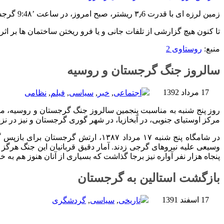
زمین لرزه ای با قدرت ۳٫6 ریشتر، صبح امروز، در ساعت ’9:4۸ گرجستان را لرزاند. مرکز لرزه نگاری، کانون این زمین لرزه را 89 کیلومتری شهر ‘گوری’ واقع در مرکز گرجستان اعلام کرده است.
تا کنون هیچ گزارشی از تلفات جانی و یا فرو ریختن ساختمان ها بر اث
منبع:
روستاوی 2
سالروز جنگ گرجستان و روسیه
17 مرداد 1392
اجتماعی
,
خبر
,
سیاسی
,
فیلم
,
نظامی
روز پنج شنبه به مناسبت پنجمین سالروز جنگ گرجستان و روسیه، مر
مرکز اوستیای جنوبی، در آبخازیا، در شهر گوری گرجستان و نیز در نز
در شامگاه پنج شنبه ۱۷ مرداد ۱۳۸۷، 
وسیعی علیه نیروهای گرجی زدند. آمار دقیق قربانیان این جنگ هرگز 
پنجاه هزار نفر آواره نیز برجا گذاشت که بسیاری از آنان هنوز هم ب
بازگشت استالین به گرجستان
17 اسفند 1391
تاریخی
,
سیاسی
,
گردشگری