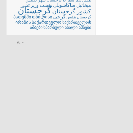
شهر تفلیس
سفر به گرجستان
تفلیس
سفر
میخائیل ساکاشویلی
نخست وزیر
کشور
گرجستان
کشور گرجستان
گرجی
თბილისი
ბათუმში
گرجستان تفلیس
ირანის
საქართველო
საქართველოს
სპარსული ახალი ამბები
ამბები
بالا