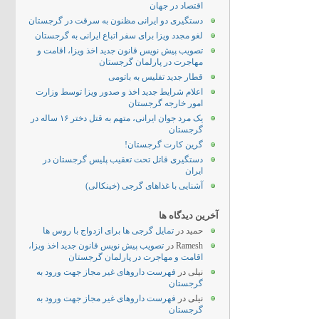
اقتصاد در جهان
دستگیری دو ایرانی مظنون به سرقت در گرجستان
لغو مجدد ویزا برای سفر اتباع ایرانی به گرجستان
تصویب پیش نویس قانون جدید اخذ ویزا، اقامت و
مهاجرت در پارلمان گرجستان
قطار جدید تفلیس به باتومی
اعلام شرایط جدید اخذ و صدور ویزا توسط وزارت
امور خارجه گرجستان
یک مرد جوان ایرانی، متهم به قتل دختر ۱۶ ساله در
گرجستان
گرین کارت گرجستان!
دستگیری قاتل تحت تعقیب پلیس گرجستان در
ایران
آشنایی با غذاهای گرجی (خینکالی)
آخرین دیدگاه ها
حمید
در
تمایل گرجی ها برای ازدواج با روس ها
Ramesh
در
تصویب پیش نویس قانون جدید اخذ ویزا،
اقامت و مهاجرت در پارلمان گرجستان
نیلی
در
فهرست داروهای غیر مجاز جهت ورود به
گرجستان
نیلی
در
فهرست داروهای غیر مجاز جهت ورود به
گرجستان