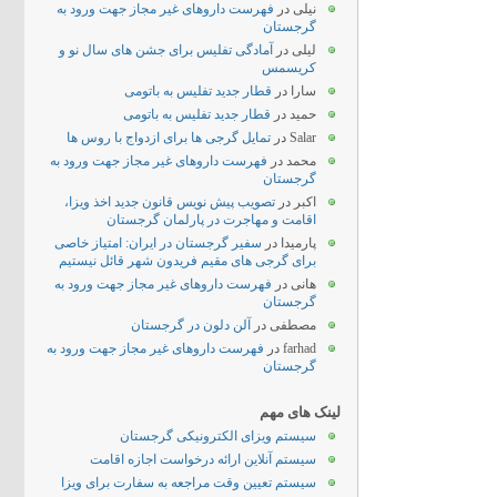
نیلی
در
فهرست داروهای غیر مجاز جهت ورود به
گرجستان
لیلی
در
آمادگی تفلیس برای جشن های سال نو و
کریسمس
سارا
در
قطار جدید تفلیس به باتومی
حمید
در
قطار جدید تفلیس به باتومی
Salar
در
تمایل گرجی ها برای ازدواج با روس ها
محمد
در
فهرست داروهای غیر مجاز جهت ورود به
گرجستان
اکبر
در
تصویب پیش نویس قانون جدید اخذ ویزا،
اقامت و مهاجرت در پارلمان گرجستان
پارمیدا
در
سفیر گرجستان در ایران: امتیاز خاصی
برای گرجی های مقیم فریدون شهر قائل نیستیم
هانی
در
فهرست داروهای غیر مجاز جهت ورود به
گرجستان
مصطفی
در
آلن دلون در گرجستان
farhad
در
فهرست داروهای غیر مجاز جهت ورود به
گرجستان
لینک های مهم
سیستم ویزای الکترونیکی گرجستان
سیستم آنلاین ارائه درخواست اجازه اقامت
سیستم تعیین وقت مراجعه به سفارت برای ویزا