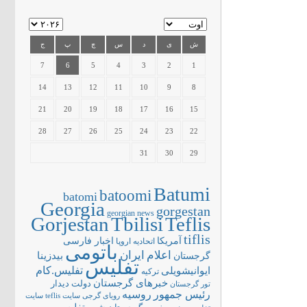
ش
ی
د
س
چ
پ
ج
7
6
5
4
3
2
1
14
13
12
11
10
9
8
21
20
19
18
17
16
15
28
27
26
25
24
23
22
31
30
29
Batumi
batoomi
batomi
Georgia
gorgestan
georgian news
Gorjestan
Tbilisi
Teflis
tiflis
آمریکا
اخبار فارسی
اتحادیه اروپا
باتومی
اعلام
ایران
بیدزینا
گرجستان
تفلیس
تفلیس.کام
ایوانیشویلی
ترکیه
خبرهای گرجستان
دولت
دیدار
تور گرجستان
رئیس جمهور
روسیه
سایت teflis
سایت
رویای گرجی