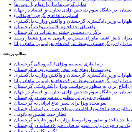
تمایل گرجی ها برای ازدواج با روس ها
ستان، در جایگاه سوم شاخص آزادی تجارت و اقتصاد در جهان
آشنایی با غذاهای گرجی (خینکالی)
اظهارات وزیر دادگستری گرجستان و واکنش وزارت دادگستری
راهنمای اخذ اجازه اقامت موقت گرجستان
برگزاری پنجمین جشنواره شراب در گرجستان
یزان تابش اشعه ماورای بنفش در باتومی به مرز هشدار رسید
ان ایران و گرجستان توسط شرکت های هواپیمایی ماهان و آتا
مطالب پر بحث
راه اندازی سیستم ویزای الکترونیکی گرجستان
فهرست داروهای غیر مجاز جهت ورود به گرجستان
اظهارات وزیر دادگستری گرجستان و واکنش وزارت دادگستری
ان ایران و گرجستان توسط شرکت های هواپیمایی ماهان و آتا
ی اتباع ایران به منظور درخواست ویزای الکترونیکی گرجستان
ستان، در جایگاه سوم شاخص آزادی تجارت و اقتصاد در جهان
دستگیری دو ایرانی مظنون به سرقت در گرجستان
لغو مجدد ویزا برای سفر اتباع ایرانی به گرجستان
قانون جدید اخذ ویزا، اقامت و مهاجرت در پارلمان گرجستان
قطار جدید تفلیس به باتومی
یط جدید اخذ و صدور ویزا توسط وزارت امور خارجه گرجستان
یک مرد جوان ایرانی، متهم به قتل دختر ۱۶ ساله در گرجستان
گرین کارت گرجستان!