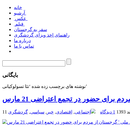
خانه
آرشیو
عکس
فیلم
سفر به گرجستان
راهنمای اخذ ویزای گردشگری
درباره ما
تماس با ما
بایگانی
نوشته های برچسب زده شده ‘تئا تسولوکیانی’
 برای حضور در تجمع اعتراضی 21 مارس
1393
1 دیدگاه
اجتماعی
,
اقتصادی
,
خبر
,
سیاسی
,
گردشگری