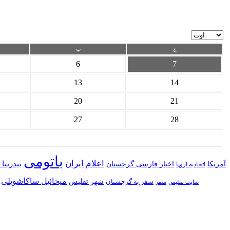
ج
پ
6
7
13
14
20
21
27
28
باتومی
اعلام
ایران
بیدزینا
آمریکا
اخبار فارسی گرجستان
اتحادیه اروپا
میخائیل ساکاشویلی
شهر تفلیس
سفر به گرجستان
سایت تفلیس
سفر