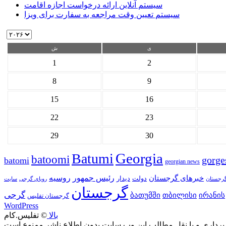
سیستم آنلاین ارائه درخواست اجازه اقامت
سیستم تعیین وقت مراجعه به سفارت برای ویزا
ی
ش
1
2
8
9
15
16
22
23
29
30
Georgia
Batumi
batoomi
gorge
batomi
georgian news
خبرهای گرجستان
رئیس جمهور
روسیه
دولت
دیدار
گرجستان
رویای گرجی
گرجستان
گرجی
თბილისი
ბათუმში
ირანის
گرجستان تفلیس
WordPress
بالا
© تفلیس.کام