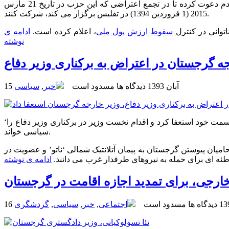
، حزب ‘ جبهه متحد ملی ‘ گرجستان، قدرتمندترین حزب مخالف دولت و رقیب اصلی ائتلاف ‘ رویای گرجی ‘، از مردم دعوت کرده تا در تجمع اعتراضی که این حزب در تاریخ 21 مارس
2015 (1 فروردین 1394) در تفلیس برگزار می کند، شرکت کنند.
توانی در کنترل
سقوط ارزش پول ملی
، اعلام کرده است.
ادامه ی
نوشته
ه گرجستان در اعتراض به برکناری وزیر دفاع
15 آبان 1393
دیدگاه ها مسدود است
خبر
,
سیاسی
سمت خود استعفا کرد و اقدام نخست وزیر در برکناری وزیر دفاع را
سیاسی خواند.
میان پیوستن گرجستان به پیمان آتلانتیک شمالی ‘ناتو’ و عضویت در
توطئه ای برای حمله به نیروهای طرفدار غرب می دانند.
ادامه ی نوشته
 خارجی، برای تمدید اجازه اقامت در گرجستان
دیدگاه ها مسدود است
اجتماعی
,
خبر
,
سیاسی
,
گردشگری