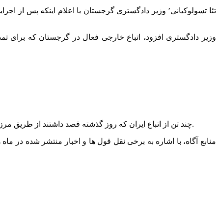
‘تئا تسولوکیانی’ وزیر دادگستری گرجستان با اعلام اینکه پس از اجر
وزیر دادگستری افزود، اتباع خارجی فعال در گرجستان که برای تمد
چند تن از اتباع ایران که روز گذشته قصد داشتند از طریق مرز ‘جمهوری آذربایجان’ به گرجستان سفر کنند، به دلیل نداشتن ویزای کشور مقصد، با ممانعت ‘ماموران آذری’ برای عبور از مرز مواجه شدند.
منابع آگاه، با اشاره به برخی نقل قول ها و اخبار منتشر شده در ما