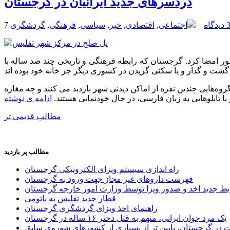
دردسرهای جدید ایرانیان در گرجستان
 دیدگاه
اجتماعی
,
اقتصادی
,
خبر
,
سیاسی
,
فرهنگی
,
گردشگری
ن دو کشور امضا کرد. گرجستان که رابطه فرهنگی و تاریخی چند صد ساله با
وه‌هایی چندین نفره از اماکن دیدنی شهر بازدید می کنند و چه مغازه
 تابلوهایی به زبان فارسی، در حال خودنمایی هستند.
ادامه ی نوشته
مطالب قديمی تر
مطالب پر بازدید
راه اندازی سیستم ویزای الکترونیکی گرجستان
فهرست داروهای غیر مجاز جهت ورود به گرجستان
یط جدید اخذ و صدور ویزا توسط وزارت امور خارجه گرجستان
قطار جدید تفلیس به باتومی
راهنمای اخذ ویزای گردشگری گرجستان
یک مرد جوان ایرانی، متهم به قتل دختر ۱۶ ساله در گرجستان
ر گرجستان، پایین تر از بسیاری از کشورهای شوروی سابق