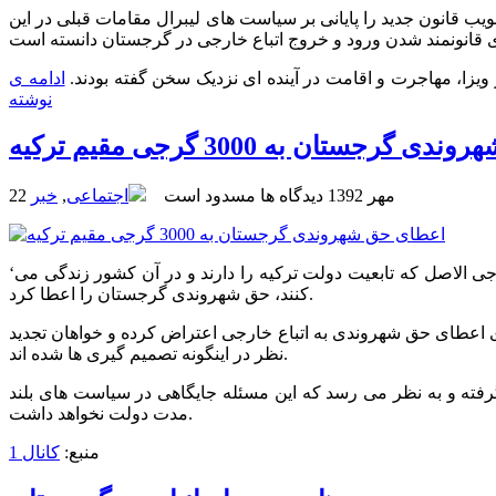
یب قانون جدید را پایانی بر سیاست های لیبرال مقامات قبلی در این
ر ویزا، مهاجرت و اقامت در آینده ای نزدیک سخن گفته بودند.
ادامه ی
نوشته
رجستان به 3000 گرجی مقیم ترکیه
22 مهر 1392
دیدگاه ها مسدود است
اجتماعی
,
خبر
‘میخائیل ساکاشویلی’ رئیس جمهور گرجستان، طی دیداری از ترکیه و به استناد اختیاراتی که قانون به رئیس جمهور داده است، به 3000 گرجی الاصل که تابعیت دولت ترکیه را دارند و در آن کشور زندگی می
کنند، حق شهروندی گرجستان را اعطا کرد.
ی اعطای حق شهروندی به اتباع خارجی اعتراض کرده و خواهان تجدید
نظر در اینگونه تصمیم گیری ها شده اند.
رفته و به نظر می رسد که این مسئله جایگاهی در سیاست های بلند
مدت دولت نخواهد داشت.
منبع:
کانال 1