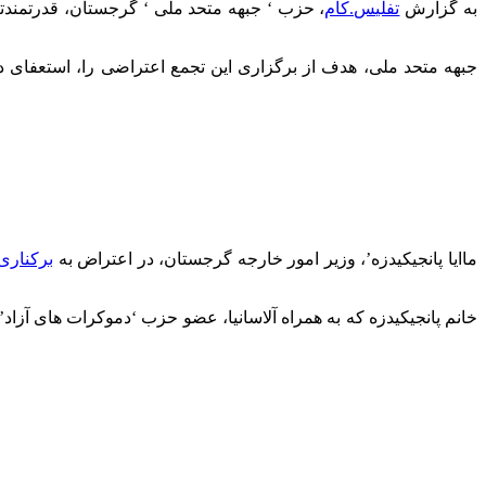
به گزارش
تفلیس.کام
جبهه متحد ملی، هدف از برگزاری این تجمع اعتراضی را، استعفای د
‘ماایا پانجیکیدزه’، وزیر امور خارجه گرجستان، در اعتراض به
برکناری 
خانم پانجیکیدزه که به همراه آلاسانیا، عضو حزب ‘دموکرات های آزا