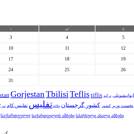
چ
س
د
3
4
5
10
11
12
17
18
19
24
25
26
31
Gorjestan
Tbilisi
Teflis
stan
tiflis
 ایوانیشویلی
ترکیه
تفلیس
کشور گرجستان
تفلیس.کام
نخست وزیر
کشور
سایت teflis
تور 
საქართველო
სპარსული ახალი ამბები
საქართველოს ამბები
كپی برداری و يا نقل مطالب اين وب سایت بدون اطلاع ناشر ممنوع است.