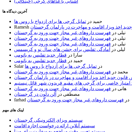
آشنایی با غذاهای گرجی (خینکالی)
آخرین دیدگاه ها
حمید
در
تمایل گرجی ها برای ازدواج با روس ها
ید اخذ ویزا، اقامت و مهاجرت در پارلمان گرجستان
Ramesh
نیلی
در
فهرست داروهای غیر مجاز جهت ورود به گرجستان
نیلی
در
فهرست داروهای غیر مجاز جهت ورود به گرجستان
نیلی
در
فهرست داروهای غیر مجاز جهت ورود به گرجستان
لیلی
در
آمادگی تفلیس برای جشن های سال نو و کریسمس
سارا
در
قطار جدید تفلیس به باتومی
حمید
در
قطار جدید تفلیس به باتومی
در
تمایل گرجی ها برای ازدواج با روس ها
Salar
محمد
در
فهرست داروهای غیر مجاز جهت ورود به گرجستان
قانون جدید اخذ ویزا، اقامت و مهاجرت در پارلمان گرجستان
 امتیاز خاصی برای گرجی های مقیم فریدون شهر قائل نیستیم
هانی
در
فهرست داروهای غیر مجاز جهت ورود به گرجستان
مصطفی
در
آلن دلون در گرجستان
در
فهرست داروهای غیر مجاز جهت ورود به گرجستان
farhad
لینک های مهم
سیستم ویزای الکترونیکی گرجستان
سیستم آنلاین ارائه درخواست اجازه اقامت
سیستم تعیین وقت مراجعه به سفارت برای ویزا