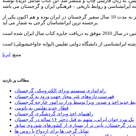
لیس، به زبان فارسی چاپ و منتشر شد. این کتاب شامل گزیده نوشته
جمشید گیوناشویلی در حال حاضر ریاست ‘انجمن روابط علمی – فرهنگی و همکاری گرجستان و ایران’ را بر عهده دارد. وی پیش از این نیز به مدت 10 سال سفیر گرجستان در ایران بوده و هم اکنون یکی از
برجسته ترین ایرانشناسان گرجی به شمار می آید.
منبع:
ایرنا
مطالب پر بازدید
راه اندازی سیستم ویزای الکترونیکی گرجستان
فهرست داروهای غیر مجاز جهت ورود به گرجستان
یط جدید اخذ و صدور ویزا توسط وزارت امور خارجه گرجستان
قطار جدید تفلیس به باتومی
راهنمای اخذ ویزای گردشگری گرجستان
یک مرد جوان ایرانی، متهم به قتل دختر ۱۶ ساله در گرجستان
ر گرجستان، پایین تر از بسیاری از کشورهای شوروی سابق
تمایل گرجی ها برای ازدواج با روس ها