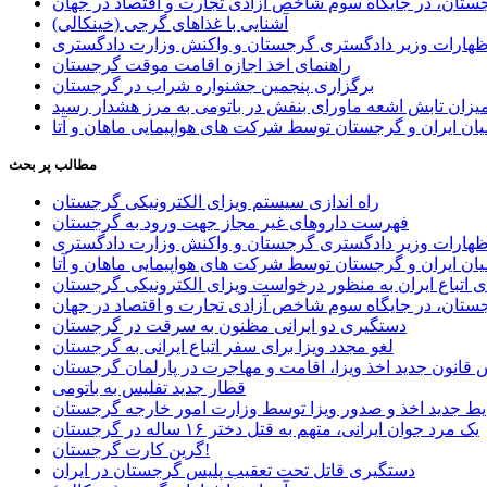
ستان، در جایگاه سوم شاخص آزادی تجارت و اقتصاد در جهان
آشنایی با غذاهای گرجی (خینکالی)
اظهارات وزیر دادگستری گرجستان و واکنش وزارت دادگستری
راهنمای اخذ اجازه اقامت موقت گرجستان
برگزاری پنجمین جشنواره شراب در گرجستان
یزان تابش اشعه ماورای بنفش در باتومی به مرز هشدار رسید
ان ایران و گرجستان توسط شرکت های هواپیمایی ماهان و آتا
مطالب پر بحث
راه اندازی سیستم ویزای الکترونیکی گرجستان
فهرست داروهای غیر مجاز جهت ورود به گرجستان
اظهارات وزیر دادگستری گرجستان و واکنش وزارت دادگستری
ان ایران و گرجستان توسط شرکت های هواپیمایی ماهان و آتا
ی اتباع ایران به منظور درخواست ویزای الکترونیکی گرجستان
ستان، در جایگاه سوم شاخص آزادی تجارت و اقتصاد در جهان
دستگیری دو ایرانی مظنون به سرقت در گرجستان
لغو مجدد ویزا برای سفر اتباع ایرانی به گرجستان
قانون جدید اخذ ویزا، اقامت و مهاجرت در پارلمان گرجستان
قطار جدید تفلیس به باتومی
یط جدید اخذ و صدور ویزا توسط وزارت امور خارجه گرجستان
یک مرد جوان ایرانی، متهم به قتل دختر ۱۶ ساله در گرجستان
گرین کارت گرجستان!
دستگیری قاتل تحت تعقیب پلیس گرجستان در ایران